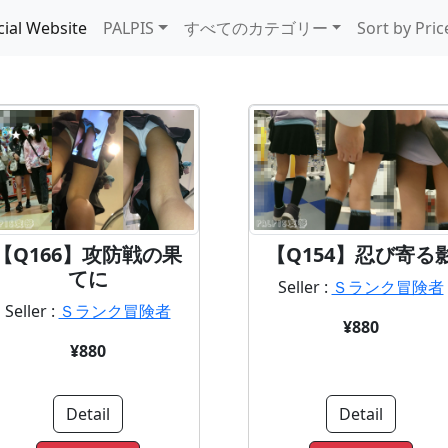
cial Website
PALPIS
すべてのカテゴリー
Sort by Pric
【Q166】攻防戦の果
【Q154】忍び寄る
てに
Seller :
Ｓランク冒険者
Seller :
Ｓランク冒険者
¥880
¥880
Detail
Detail