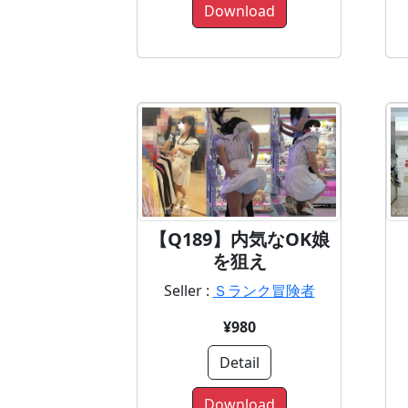
Download
【Q189】内気なOK娘
を狙え
Seller :
Ｓランク冒険者
¥980
Detail
Download