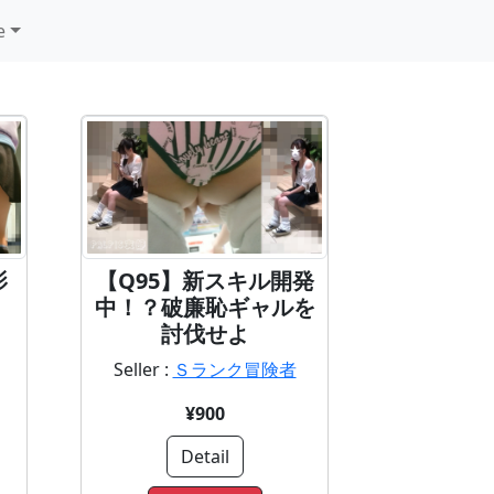
e
影
【Q95】新スキル開発
中！？破廉恥ギャルを
討伐せよ
Seller :
Ｓランク冒険者
¥900
Detail