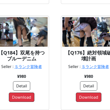
【Q184】双尾を持つ
【Q176】絶対領域
ブルーデニム
壊計画
Seller :
Ｓランク冒険者
Seller :
Ｓランク冒険者
¥980
¥980
Detail
Detail
Download
Download