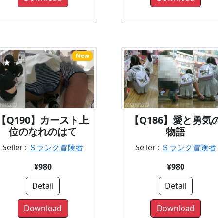
New
【Q190】カースト上
【Q186】愛と勇気
位のなれのはて
物語
Seller :
Ｓランク冒険者
Seller :
Ｓランク冒険者
¥980
¥980
Detail
Detail
Download
Download